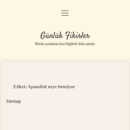
menüyü
Anasayfa
aç
Gizlilik Politikası
Günlük Fikirler
Yasal Uyarı
Merak uyandıran kısa bilgilerle dolu satırlar.
Hakkımızda
Etiket:
Apandisit neye benziyor
Sitemap