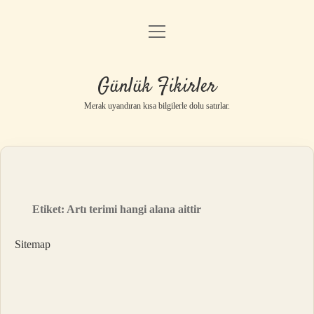
menüyü
Anasayfa
aç
Gizlilik Politikası
Günlük Fikirler
Yasal Uyarı
Merak uyandıran kısa bilgilerle dolu satırlar.
Hakkımızda
Etiket:
Artı terimi hangi alana aittir
Sitemap