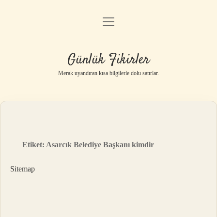
menüyü
Anasayfa
aç
Gizlilik Politikası
Günlük Fikirler
Yasal Uyarı
Merak uyandıran kısa bilgilerle dolu satırlar.
Hakkımızda
Etiket:
Asarcık Belediye Başkanı kimdir
Sitemap