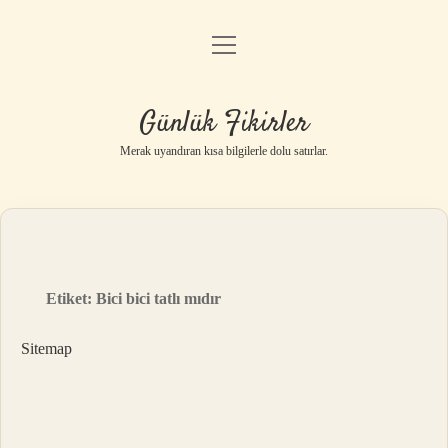
menüyü
Anasayfa
aç
Gizlilik Politikası
Günlük Fikirler
Yasal Uyarı
Merak uyandıran kısa bilgilerle dolu satırlar.
Hakkımızda
Etiket:
Bici bici tatlı mıdır
Sitemap