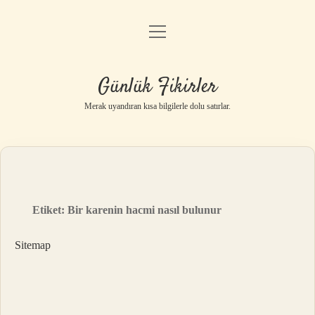
menüyü
Anasayfa
aç
Gizlilik Politikası
Günlük Fikirler
Yasal Uyarı
Merak uyandıran kısa bilgilerle dolu satırlar.
Hakkımızda
Etiket:
Bir karenin hacmi nasıl bulunur
Sitemap