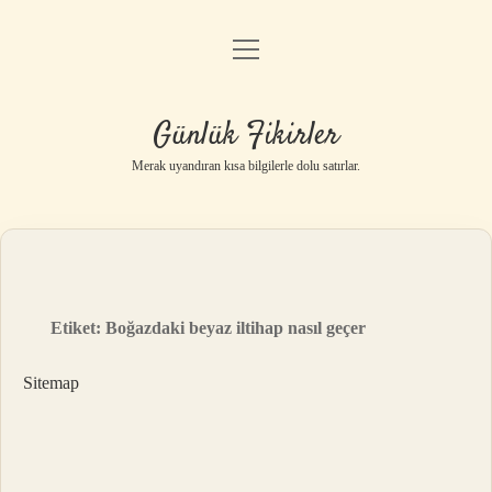
menüyü
Anasayfa
aç
Gizlilik Politikası
Günlük Fikirler
Yasal Uyarı
Merak uyandıran kısa bilgilerle dolu satırlar.
Hakkımızda
Etiket:
Boğazdaki beyaz iltihap nasıl geçer
Sitemap