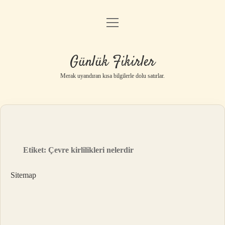
menüyü
Anasayfa
aç
Gizlilik Politikası
Günlük Fikirler
Yasal Uyarı
Merak uyandıran kısa bilgilerle dolu satırlar.
Hakkımızda
Etiket:
Çevre kirlilikleri nelerdir
Sitemap