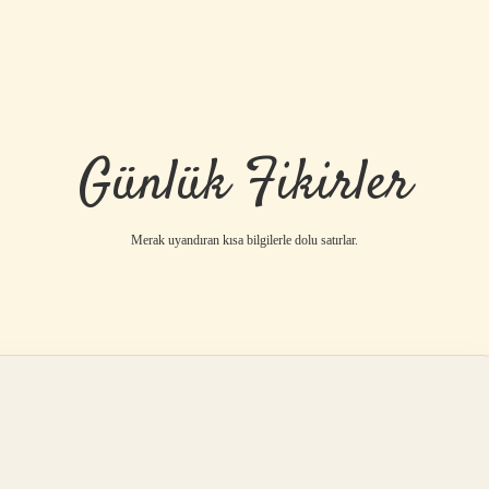
Günlük Fikirler
Merak uyandıran kısa bilgilerle dolu satırlar.