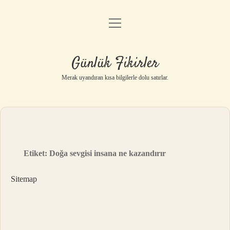
menüyü
Anasayfa
aç
Gizlilik Politikası
Günlük Fikirler
Yasal Uyarı
Merak uyandıran kısa bilgilerle dolu satırlar.
Hakkımızda
Etiket:
Doğa sevgisi insana ne kazandırır
Sitemap