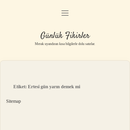
menüyü
Anasayfa
aç
Gizlilik Politikası
Günlük Fikirler
Yasal Uyarı
Merak uyandıran kısa bilgilerle dolu satırlar.
Hakkımızda
Etiket:
Ertesi gün yarın demek mi
Sitemap