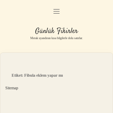
menüyü
Anasayfa
aç
Gizlilik Politikası
Günlük Fikirler
Yasal Uyarı
Merak uyandıran kısa bilgilerle dolu satırlar.
Hakkımızda
Etiket:
Fibula eklem yapar mı
Sitemap