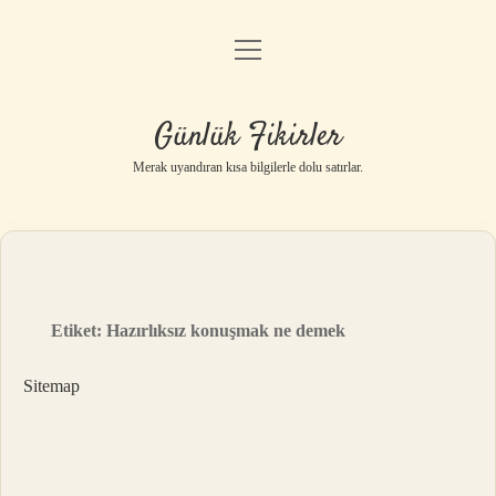
menüyü
Anasayfa
aç
Gizlilik Politikası
Günlük Fikirler
Yasal Uyarı
Merak uyandıran kısa bilgilerle dolu satırlar.
Hakkımızda
Etiket:
Hazırlıksız konuşmak ne demek
Sitemap