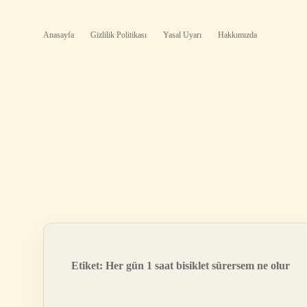
Anasayfa
Gizlilik Politikası
Yasal Uyarı
Hakkımızda
Etiket:
Her gün 1 saat bisiklet sürersem ne olur