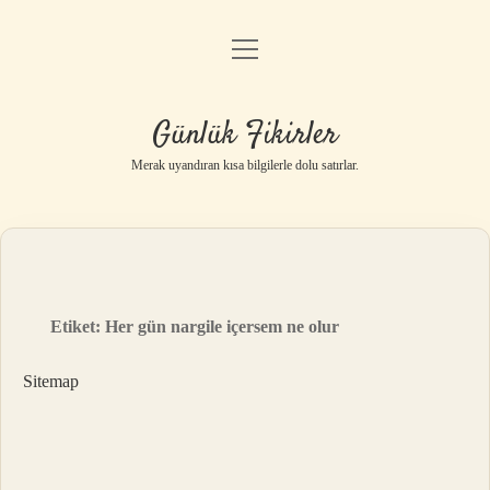
menüyü
Anasayfa
aç
Gizlilik Politikası
Günlük Fikirler
Yasal Uyarı
Merak uyandıran kısa bilgilerle dolu satırlar.
Hakkımızda
Etiket:
Her gün nargile içersem ne olur
Sitemap