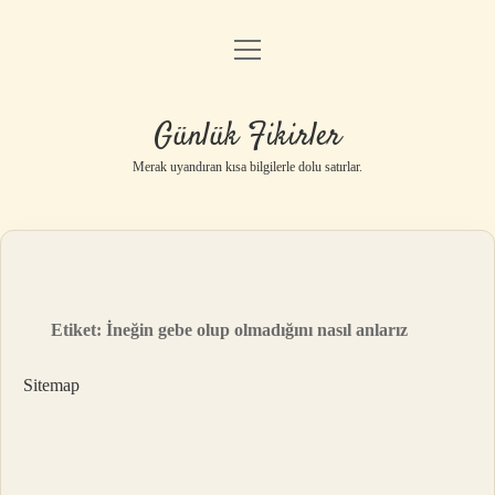
menüyü
Anasayfa
aç
Gizlilik Politikası
Günlük Fikirler
Yasal Uyarı
Merak uyandıran kısa bilgilerle dolu satırlar.
Hakkımızda
Etiket:
İneğin gebe olup olmadığını nasıl anlarız
Sitemap