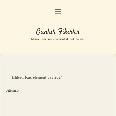
menüyü
Anasayfa
aç
Gizlilik Politikası
Günlük Fikirler
Yasal Uyarı
Merak uyandıran kısa bilgilerle dolu satırlar.
Hakkımızda
Etiket:
Kaç element var 2024
Sitemap