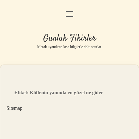
menüyü
Anasayfa
aç
Gizlilik Politikası
Günlük Fikirler
Yasal Uyarı
Merak uyandıran kısa bilgilerle dolu satırlar.
Hakkımızda
Etiket:
Köftenin yanında en güzel ne gider
Sitemap