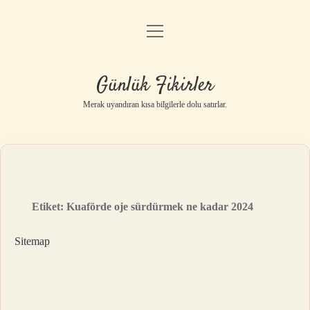
menüyü
Anasayfa
aç
Gizlilik Politikası
Günlük Fikirler
Yasal Uyarı
Merak uyandıran kısa bilgilerle dolu satırlar.
Hakkımızda
Etiket:
Kuaförde oje sürdürmek ne kadar 2024
Sitemap