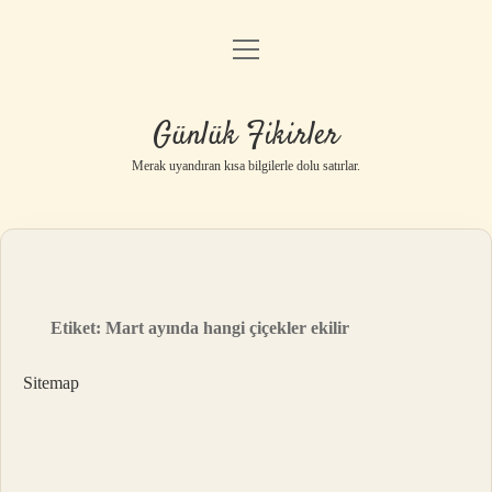
menüyü
Anasayfa
aç
Gizlilik Politikası
Günlük Fikirler
Yasal Uyarı
Merak uyandıran kısa bilgilerle dolu satırlar.
Hakkımızda
Etiket:
Mart ayında hangi çiçekler ekilir
Sitemap