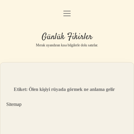
menüyü
Anasayfa
aç
Gizlilik Politikası
Günlük Fikirler
Yasal Uyarı
Merak uyandıran kısa bilgilerle dolu satırlar.
Hakkımızda
Etiket:
Ölen kişiyi rüyada görmek ne anlama gelir
Sitemap