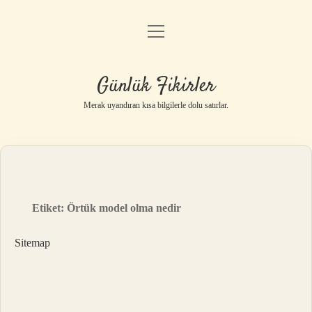
menüyü
Anasayfa
aç
Gizlilik Politikası
Günlük Fikirler
Yasal Uyarı
Merak uyandıran kısa bilgilerle dolu satırlar.
Hakkımızda
Etiket:
Örtük model olma nedir
Sitemap