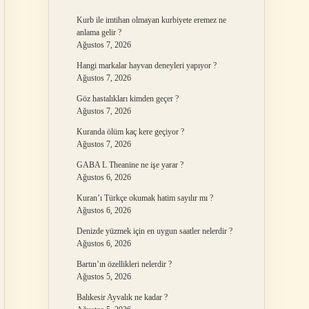
Kurb ile imtihan olmayan kurbiyete eremez ne
anlama gelir ?
Ağustos 7, 2026
Hangi markalar hayvan deneyleri yapıyor ?
Ağustos 7, 2026
Göz hastalıkları kimden geçer ?
Ağustos 7, 2026
Kuranda ölüm kaç kere geçiyor ?
Ağustos 7, 2026
GABA L Theanine ne işe yarar ?
Ağustos 6, 2026
Kuran’ı Türkçe okumak hatim sayılır mı ?
Ağustos 6, 2026
Denizde yüzmek için en uygun saatler nelerdir ?
Ağustos 6, 2026
Bartın’ın özellikleri nelerdir ?
Ağustos 5, 2026
Balıkesir Ayvalık ne kadar ?