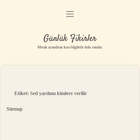
menüyü
Anasayfa
aç
Gizlilik Politikası
Günlük Fikirler
Yasal Uyarı
Merak uyandıran kısa bilgilerle dolu satırlar.
Hakkımızda
Etiket:
Sed yardımı kimlere verilir
Sitemap