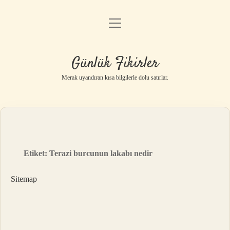
menüyü
Anasayfa
aç
Gizlilik Politikası
Günlük Fikirler
Yasal Uyarı
Merak uyandıran kısa bilgilerle dolu satırlar.
Hakkımızda
Etiket:
Terazi burcunun lakabı nedir
Sitemap