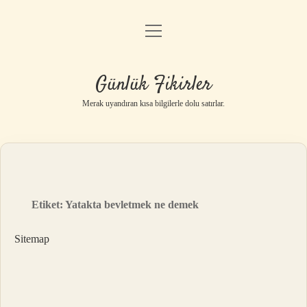
menüyü
Anasayfa
aç
Gizlilik Politikası
Günlük Fikirler
Yasal Uyarı
Merak uyandıran kısa bilgilerle dolu satırlar.
Hakkımızda
Etiket:
Yatakta bevletmek ne demek
Sitemap