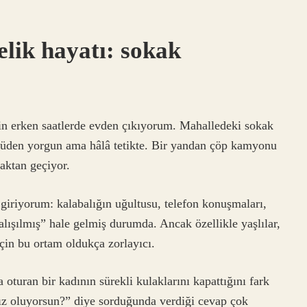
elik hayatı: sokak
çin erken saatlerde evden çıkıyorum. Mahalledeki sokak
tüden yorgun ama hâlâ tetikte. Bir yandan çöp kamyonu
kaktan geçiyor.
giriyorum: kalabalığın uğultusu, telefon konuşmaları,
ışılmış” hale gelmiş durumda. Ancak özellikle yaşlılar,
için bu ortam oldukça zorlayıcı.
turan bir kadının sürekli kulaklarını kapattığını fark
ız oluyorsun?” diye sorduğunda verdiği cevap çok