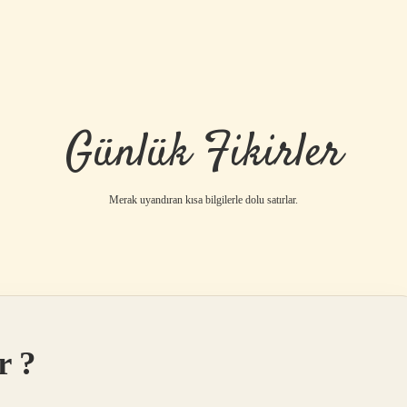
Günlük Fikirler
Merak uyandıran kısa bilgilerle dolu satırlar.
r ?