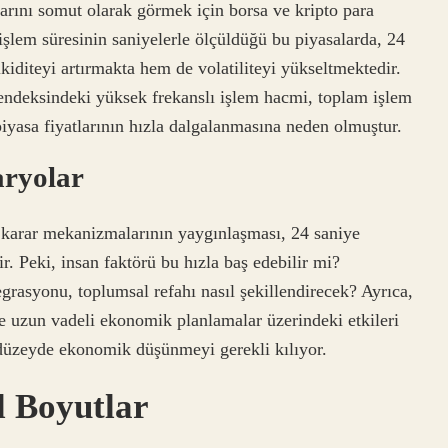
arını somut olarak görmek için borsa ve kripto para
 işlem süresinin saniyelerle ölçüldüğü bu piyasalarda, 24
likiditeyi artırmakta hem de volatiliteyi yükseltmektedir.
endeksindeki yüksek frekanslı işlem hacmi, toplam işlem
yasa fiyatlarının hızla dalgalanmasına neden olmuştur.
aryolar
k karar mekanizmalarının yaygınlaşması, 24 saniye
ir. Peki, insan faktörü bu hızla baş edebilir mi?
grasyonu, toplumsal refahı nasıl şekillendirecek? Ayrıca,
ve uzun vadeli ekonomik planlamalar üzerindeki etkileri
üzeyde ekonomik düşünmeyi gerekli kılıyor.
l Boyutlar