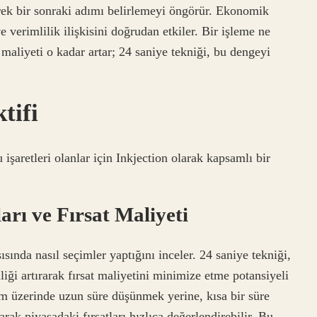
ek bir sonraki adımı belirlemeyi öngörür. Ekonomik
e verimlilik ilişkisini doğrudan etkiler. Bir işleme ne
 maliyeti o kadar artar; 24 saniye tekniği, bu dengeyi
tifi
işaretleri olanlar için Inkjection olarak kapsamlı bir
rı ve Fırsat Maliyeti
sında nasıl seçimler yaptığını inceler. 24 saniye tekniği,
liği artırarak fırsat maliyetini minimize etme potansiyeli
şlem üzerinde uzun süre düşünmek yerine, kısa bir süre
rak piyasadaki fırsatları hızlıca değerlendirebilir. Bu