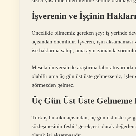
sıkıcı yasal metinleri kelime kelime okumaya ge
İşverenin ve İşçinin Haklar
Öncelikle bilmemiz gereken şey: iş yerinde dev
açısından önemlidir. İşveren, işin aksamaması v
ise haklarına sahip, ama aynı zamanda sorumlu
Mesela üniversitede araştırma laboratuvarında ç
olabilir ama üç gün üst üste gelmezseniz, işler
görmezden gelmez.
Üç Gün Üst Üste Gelmeme
Türk iş hukuku açısından, üç gün üst üste işe 
sözleşmesinin feshi” gerekçesi olarak değerlendi
olarak işi aksatmasıdır.