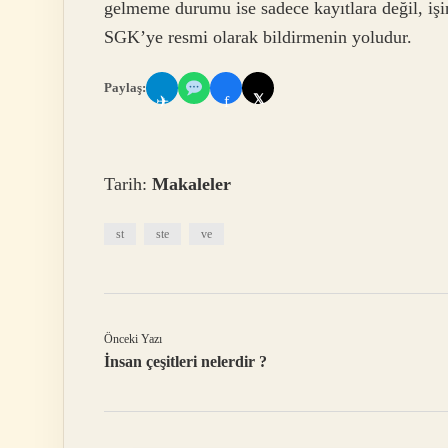
gelmeme durumu ise sadece kayıtlara değil, işin 
SGK’ye resmi olarak bildirmenin yoludur.
Paylaş:
𝕏
✈
f
Tarih:
Makaleler
st
ste
ve
Önceki Yazı
İnsan çeşitleri nelerdir ?