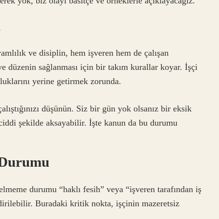
rek yok, biz olayı basitçe ve örneklerle açıklayacağız.
ı
amlılık ve disiplin, hem işveren hem de çalışan
e düzenin sağlanması için bir takım kurallar koyar. İşçi
luklarını yerine getirmek zorunda.
alıştığınızı düşünün. Siz bir gün yok olsanız bir eksik
 ciddi şekilde aksayabilir. İşte kanun da bu durumu
 Durumu
gelmeme durumu “haklı fesih” veya “işveren tarafından iş
rilebilir. Buradaki kritik nokta, işçinin mazeretsiz