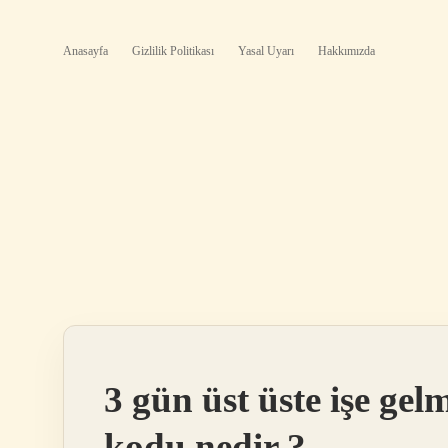
Anasayfa
Gizlilik Politikası
Yasal Uyarı
Hakkımızda
3 gün üst üste işe ge
kodu nedir ?