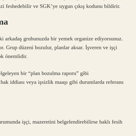
i feshedebilir ve SGK’ye uygun çıkış kodunu bildirir.
rma
ki arkadaş grubunuzda bir yemek organize ediyorsunuz.
r. Grup düzeni bozulur, planlar aksar. İşveren ve işçi
ok önemlidir.
belgeleyen bir “plan bozulma raporu” gibi
 hak iddiası veya işsizlik maaşı gibi durumlarda referans
umunda işçi, mazeretini belgelendirebilirse haklı fesih