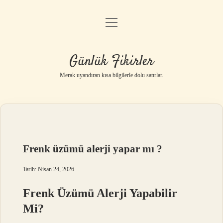
menüyü
Anasayfa
aç
Gizlilik Politikası
Günlük Fikirler
Yasal Uyarı
Merak uyandıran kısa bilgilerle dolu satırlar.
Hakkımızda
Frenk üzümü alerji yapar mı ?
Tarih: Nisan 24, 2026
Frenk Üzümü Alerji Yapabilir
Mi?