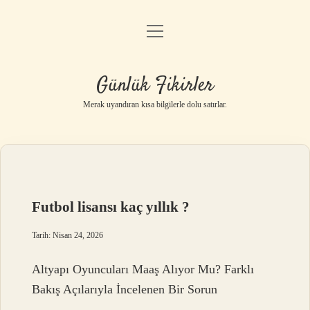
menüyü
Anasayfa
aç
Gizlilik Politikası
Günlük Fikirler
Yasal Uyarı
Merak uyandıran kısa bilgilerle dolu satırlar.
Hakkımızda
Futbol lisansı kaç yıllık ?
Tarih: Nisan 24, 2026
Altyapı Oyuncuları Maaş Alıyor Mu? Farklı
Bakış Açılarıyla İncelenen Bir Sorun