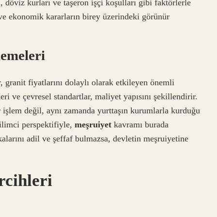
rı, döviz kurları ve taşeron işçi koşulları gibi faktörlerle
ni ve ekonomik kararların birey üzerindeki görünür
emeleri
granit fiyatlarını dolaylı olarak etkileyen önemli
ri ve çevresel standartlar, maliyet yapısını şekillendirir.
 işlem değil, aynı zamanda yurttaşın kurumlarla kurduğu
bilimci perspektifiyle,
meşruiyet
kavramı burada
ikalarını adil ve şeffaf bulmazsa, devletin meşruiyetine
rcihleri