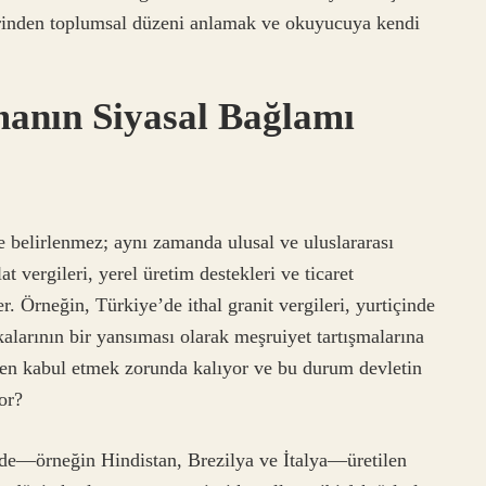
erinden toplumsal düzeni anlamak ve okuyucuya kendi
manın Siyasal Bağlamı
le belirlenmez; aynı zamanda ulusal ve uluslararası
alat vergileri, yerel üretim destekleri ve ticaret
r. Örneğin, Türkiye’de ithal granit vergileri, yurtiçinde
kalarının bir yansıması olarak meşruiyet tartışmalarına
eden kabul etmek zorunda kalıyor ve bu durum devletin
or?
inde—örneğin Hindistan, Brezilya ve İtalya—üretilen