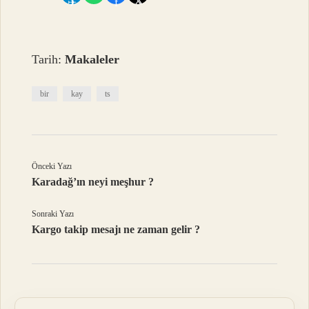
𝕏
✈
f
Tarih:
Makaleler
bir
kay
ts
Önceki Yazı
Karadağ’ın neyi meşhur ?
Sonraki Yazı
Kargo takip mesajı ne zaman gelir ?