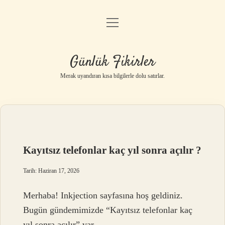
menüyü
Anasayfa
aç
Gizlilik Politikası
Günlük Fikirler
Yasal Uyarı
Merak uyandıran kısa bilgilerle dolu satırlar.
Hakkımızda
Kayıtsız telefonlar kaç yıl sonra açılır ?
Tarih: Haziran 17, 2026
Merhaba! Inkjection sayfasına hoş geldiniz.
Bugün gündemimizde “Kayıtsız telefonlar kaç
yıl sonra açılır” var.