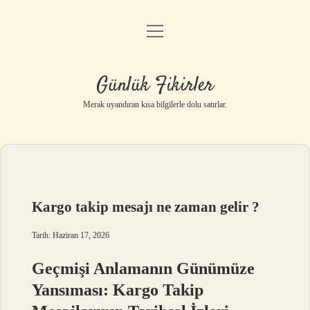
menüyü
Anasayfa
aç
Gizlilik Politikası
Günlük Fikirler
Yasal Uyarı
Merak uyandıran kısa bilgilerle dolu satırlar.
Hakkımızda
Kargo takip mesajı ne zaman gelir ?
Tarih: Haziran 17, 2026
Geçmişi Anlamanın Günümüze
Yansıması: Kargo Takip