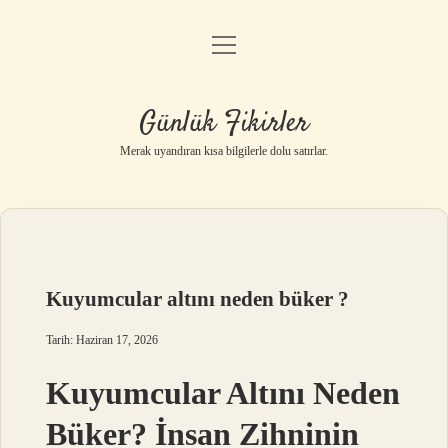
menüyü
Anasayfa
aç
Gizlilik Politikası
Günlük Fikirler
Yasal Uyarı
Merak uyandıran kısa bilgilerle dolu satırlar.
Hakkımızda
Kuyumcular altını neden büker ?
Tarih: Haziran 17, 2026
Kuyumcular Altını Neden
Büker? İnsan Zihninin