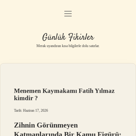
menüyü
Anasayfa
aç
Gizlilik Politikası
Günlük Fikirler
Yasal Uyarı
Merak uyandıran kısa bilgilerle dolu satırlar.
Hakkımızda
Menemen Kaymakamı Fatih Yılmaz
kimdir ?
Tarih: Haziran 17, 2026
Zihnin Görünmeyen
Katmanlarında Bir Kamu Figürü: