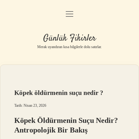
menüyü
Anasayfa
aç
Gizlilik Politikası
Günlük Fikirler
Yasal Uyarı
Merak uyandıran kısa bilgilerle dolu satırlar.
Hakkımızda
Köpek öldürmenin suçu nedir ?
Tarih: Nisan 23, 2026
Köpek Öldürmenin Suçu Nedir?
Antropolojik Bir Bakış